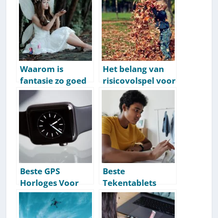
punten om op te
bewezen tips
letten
Waarom is
Het belang van
fantasie zo goed
risicovolspel voor
voor de
kinderen [Tips &
ontwikkeling van
Voordelen]
kinderen? En hoe
stimuleer je het?
Beste GPS
Beste
Horloges Voor
Tekentablets
Kinderen: Onze
Voor Kinderen:
Aanbevelingen
Onze
[Getest] [2026]
Aanbevelingen