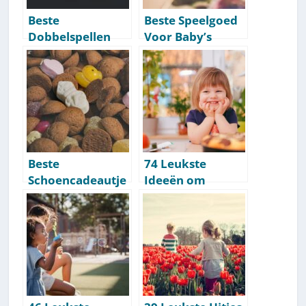
Beste
Beste Speelgoed
Dobbelspellen
Voor Baby’s
Die Wij Aanraden:
Onder 1 Jaar [Top
Getest [Top 10]
10]
Beste
74 Leukste
Schoencadeautje
Ideeën om
s Per Leeftijd &
Binnen Te Doen
Prijsklasse
Met Kinderen
[Ideeën&
[Activiteitenlijst]
Inspiratie]