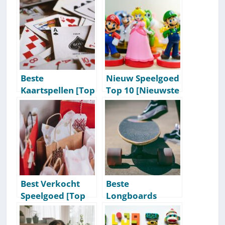
Beste
Nieuw Speelgoed
Kaartspellen [Top
Top 10 [Nieuwste
10 Aanraders]
Overzicht] [2026
[2026 Update]
Update]
Best Verkocht
Beste
Speelgoed [Top
Longboards
10 Bestsellers]
[2026 Update]
[2026 Update]
[Top 10]