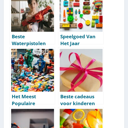
Beste
Speelgoed Van
Waterpistolen
Het Jaar
[2026] [Top 10
[Compleet
Beste Keuzes]
Overzicht Per
Jaar]
Het Meest
Beste cadeaus
Populaire
voor kinderen
Speelgoed
per leeftijd:
[Overzicht Per
peuters, 4, 5, 6, 7,
Leeftijd]
8, 9, 10, 11, 12+