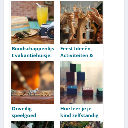
Boodschappenlijs
Feest Ideeën,
t vakantiehuisje:
Activiteiten &
zorg voor deze
Partyspellen
spullen
[Lijst Met
Inspiratie]
Onveilig
Hoe leer je je
speelgoed
kind zelfstandig
herkennen: 10
spelen? 8