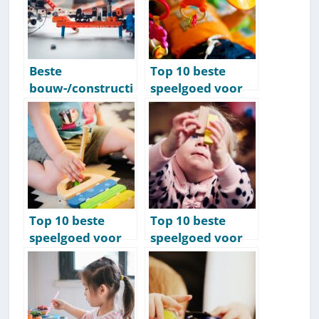
jaar
Beste
Top 10 beste
bouw-/constructi
speelgoed voor
espeelgoed per
kinderen van 1
leeftijd: peuters,
jaar [2026]
4, 5, 6, 7, 8, 9, 10,
11, 12+ jaar
Top 10 beste
Top 10 beste
speelgoed voor
speelgoed voor
kinderen van 2
kinderen van 3
jaar [2026]
jaar [2026]