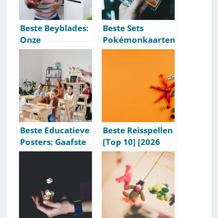
Beste Beyblades:
Beste Sets
Onze
Pokémonkaarten
Aanbevelingen
Om Te Kopen:
[Getest] [2026]
Onze
Aanbevelingen
[Getest] [2026]
Beste Educatieve
Beste Reisspellen
Posters: Gaafste
[Top 10] [2026
Aanraders [Top
Update]
10]