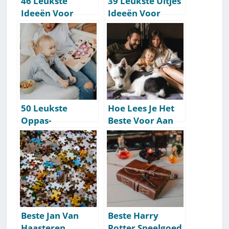
46 Leukste
39 Leukste Uitjes
Ideeën Voor
Ideeën Voor
Buiten Met
Kinderen
Kinderen
[Activiteitenlijst]
[Activiteitenlijst]
50 Leukste
Hoe Lees Je Het
Oppas-
Beste Voor Aan
Activiteiten Om
Kinderen? Zo
Te Doen Met
Dus! [Volg Deze
Kinderen [Per
20+ Tips]
Leeftijd]
Beste Jan Van
Beste Harry
Haasteren
Potter Speelgoed