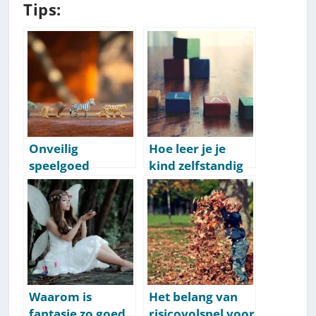
Tips:
Onveilig
Hoe leer je je
speelgoed
kind zelfstandig
herkennen: 10
spelen? 8
punten om op te
bewezen tips
letten
Waarom is
Het belang van
fantasie zo goed
risicovolspel voor