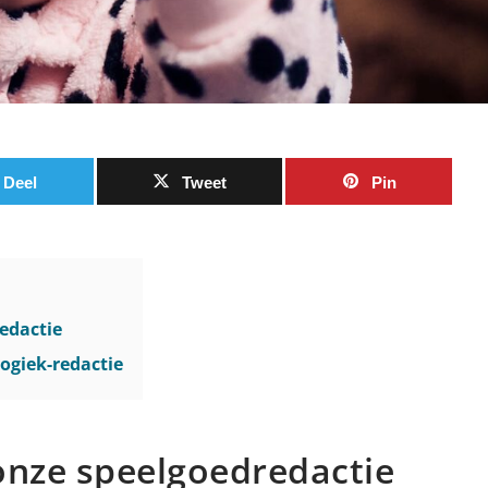
Deel
Tweet
Pin
edactie
ogiek-redactie
onze speelgoedredactie