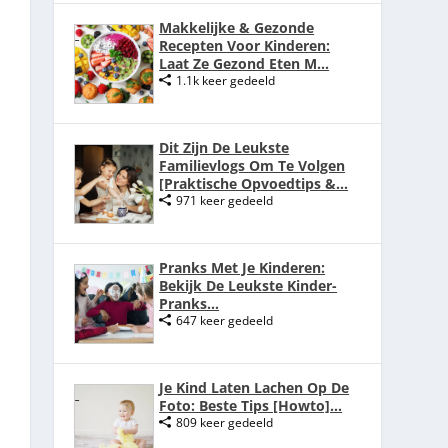
Makkelijke & Gezonde
Recepten Voor Kinderen:
Laat Ze Gezond Eten M...
1.1k keer gedeeld
Dit Zijn De Leukste
Familievlogs Om Te Volgen
[Praktische Opvoedtips &...
971 keer gedeeld
Pranks Met Je Kinderen:
Bekijk De Leukste Kinder-
Pranks...
647 keer gedeeld
Je Kind Laten Lachen Op De
Foto: Beste Tips [Howto]...
809 keer gedeeld