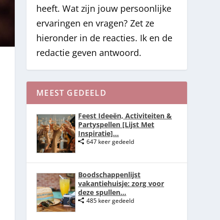
heeft. Wat zijn jouw persoonlijke
ervaringen en vragen? Zet ze
hieronder in de reacties. Ik en de
redactie geven antwoord.
MEEST GEDEELD
Feest Ideeën, Activiteiten &
Partyspellen [Lijst Met
Inspiratie]...
647 keer gedeeld
Boodschappenlijst
vakantiehuisje: zorg voor
deze spullen...
485 keer gedeeld