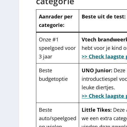
categorie
Aanrader per
Beste uit de test
:
categorie:
Onze #1
Vtech brandweer
speelgoed voor
hebt voor je kind o
3 jaar
>> Check laagste 
Beste
UNO Junior:
Deze 
budgetoptie
introductiespel voo
leuke diertjes.
>> Check laagste 
Beste
Little Tikes:
Deze 
auto/speelgoed
we een extra categ
op wielen
vinden deze geweld