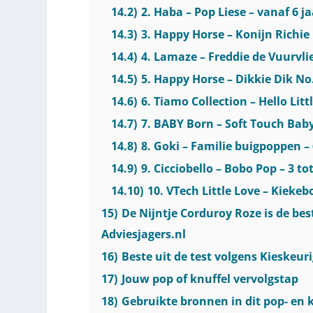
14.2)
2. Haba – Pop Liese – vanaf 6 ja
14.3)
3. Happy Horse – Konijn Richie 
14.4)
4. Lamaze – Freddie de Vuurvlieg
14.5)
5. Happy Horse – Dikkie Dik No.
14.6)
6. Tiamo Collection – Hello Lit
14.7)
7. BABY Born – Soft Touch Baby
14.8)
8. Goki – Familie buigpoppen – 
14.9)
9. Cicciobello – Bobo Pop – 3 tot
14.10)
10. VTech Little Love – Kiekebo
15)
De Nijntje Corduroy Roze is de bes
Adviesjagers.nl
16)
Beste uit de test volgens Kieskeur
17)
Jouw pop of knuffel vervolgstap
18)
Gebruikte bronnen in dit pop- en