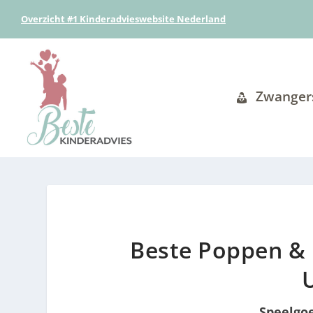
Overzicht #1 Kinderadvieswebsite Nederland
Zwanger
Beste Poppen & K
Speelgo