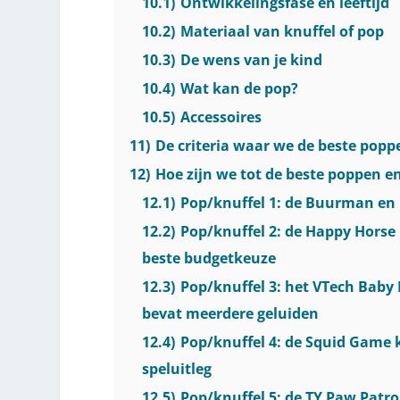
10.1)
Ontwikkelingsfase en leeftijd
10.2)
Materiaal van knuffel of pop
10.3)
De wens van je kind
10.4)
Wat kan de pop?
10.5)
Accessoires
11)
De criteria waar we de beste popp
12)
Hoe zijn we tot de beste poppen 
12.1)
Pop/knuffel 1: de Buurman e
12.2)
Pop/knuffel 2: de Happy Horse 
beste budgetkeuze
12.3)
Pop/knuffel 3: het VTech Baby
bevat meerdere geluiden
12.4)
Pop/knuffel 4: de Squid Game k
speluitleg
12.5)
Pop/knuffel 5: de TY Paw Patro