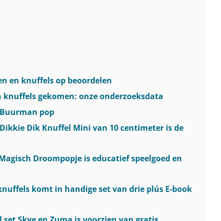
en en knuffels op beoordelen
en knuffels gekomen: onze onderzoeksdata
n Buurman pop
Dikkie Dik Knuffel Mini van 10 centimeter is de
 Magisch Droompopje is educatief speelgoed en
nuffels komt in handige set van drie plús E-book
l set Skye en Zuma is voorzien van gratis