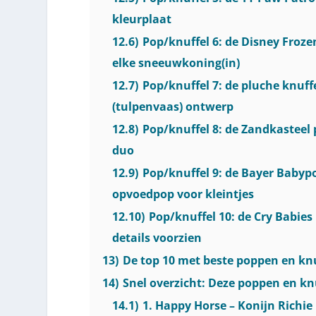
kleurplaat
12.6)
Pop/knuffel 6: de Disney Frozen
elke sneeuwkoning(in)
12.7)
Pop/knuffel 7: de pluche knuff
(tulpenvaas) ontwerp
12.8)
Pop/knuffel 8: de Zandkasteel
duo
12.9)
Pop/knuffel 9: de Bayer Babypo
opvoedpop voor kleintjes
12.10)
Pop/knuffel 10: de Cry Babies 
details voorzien
13)
De top 10 met beste poppen en knu
14)
Snel overzicht: Deze poppen en knu
14.1)
1. Happy Horse – Konijn Richie 