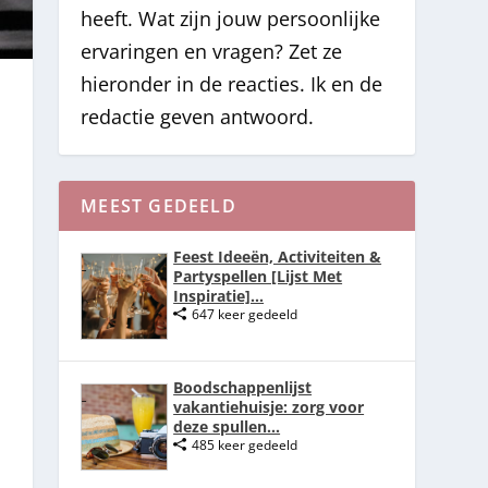
heeft. Wat zijn jouw persoonlijke
ervaringen en vragen? Zet ze
hieronder in de reacties. Ik en de
redactie geven antwoord.
MEEST GEDEELD
Feest Ideeën, Activiteiten &
Partyspellen [Lijst Met
Inspiratie]...
647 keer gedeeld
Boodschappenlijst
vakantiehuisje: zorg voor
deze spullen...
485 keer gedeeld