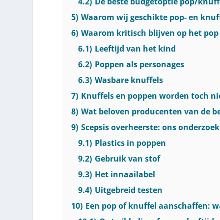
4.2)
De beste budgetoptie pop/knuff
5)
Waarom wij geschikte pop- en knuf
6)
Waarom kritisch blijven op het pop
6.1)
Leeftijd van het kind
6.2)
Poppen als personages
6.3)
Wasbare knuffels
7)
Knuffels en poppen worden toch niet 
8)
Wat beloven producenten van de be
9)
Scepsis overheerste: ons onderzoek
9.1)
Plastics in poppen
9.2)
Gebruik van stof
9.3)
Het innaailabel
9.4)
Uitgebreid testen
10)
Een pop of knuffel aanschaffen: wa