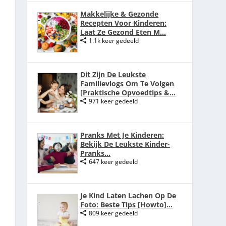
Makkelijke & Gezonde
Recepten Voor Kinderen:
Laat Ze Gezond Eten M...
1.1k keer gedeeld
Dit Zijn De Leukste
Familievlogs Om Te Volgen
[Praktische Opvoedtips &...
971 keer gedeeld
Pranks Met Je Kinderen:
Bekijk De Leukste Kinder-
Pranks...
647 keer gedeeld
Je Kind Laten Lachen Op De
Foto: Beste Tips [Howto]...
809 keer gedeeld