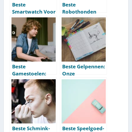
Beste
Beste
Smartwatch Voor
Robothonden
Kinderen: Onze
Voor Kinderen:
Aanbevelingen
Onze
[Getest] [2026]
Aanbevelingen
[Getest] [2026]
Beste
Beste Gelpennen:
Gamestoelen:
Onze
Onze
Aanbevelingen
Aanbevelingen
[Getest] [2026]
[Getest] [2026]
Beste Schmink-
Beste Speelgoed-