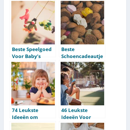
Aanraders [Top
Die Wij Aanraden:
10]
Getest [Top 10]
Beste Speelgoed
Beste
Voor Baby’s
Schoencadeautje
Onder 1 Jaar [Top
s Per Leeftijd &
10]
Prijsklasse
[Ideeën&
Inspiratie]
74 Leukste
46 Leukste
Ideeën om
Ideeën Voor
Binnen Te Doen
Buiten Met