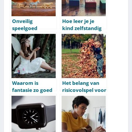
Onveilig
Hoe leer je je
speelgoed
kind zelfstandig
herkennen: 10
spelen? 8
punten om op te
bewezen tips
letten
Waarom is
Het belang van
fantasie zo goed
risicovolspel voor
voor de
kinderen [Tips &
ontwikkeling van
Voordelen]
kinderen? En hoe
stimuleer je het?