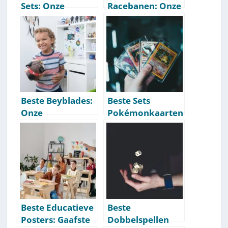
Sets: Onze
Racebanen: Onze
Aanbevelingen
Aanbevelingen
[Getest] [2026]
[Getest] [2026]
Beste Beyblades:
Beste Sets
Onze
Pokémonkaarten
Aanbevelingen
Om Te Kopen:
[Getest] [2026]
Onze
Aanbevelingen
[Getest] [2026]
Beste Educatieve
Beste
Posters: Gaafste
Dobbelspellen