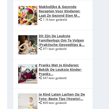
Makkelijke & Gezonde
Recepten Voor Kinderen:
Laat Ze Gezond Eten M...
1.1k keer gedeeld
Dit Zijn De Leukste
Familievlogs Om Te Volgen
[Praktische Opvoedtips &...
971 keer gedeeld
Pranks Met Je Kinderen:
Bekijk De Leukste Kinder-
Pranks...
647 keer gedeeld
Je Kind Laten Lachen Op De
Foto: Beste Tips [Howto]...
809 keer gedeeld