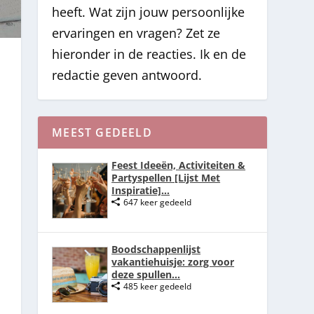
heeft. Wat zijn jouw persoonlijke
ervaringen en vragen? Zet ze
hieronder in de reacties. Ik en de
redactie geven antwoord.
MEEST GEDEELD
Feest Ideeën, Activiteiten &
Partyspellen [Lijst Met
Inspiratie]...
647 keer gedeeld
Boodschappenlijst
vakantiehuisje: zorg voor
deze spullen...
485 keer gedeeld