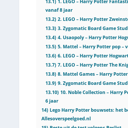
13.1)
1. LEGO – Harry Potter Fantast
vanaf 8 jaar
13.2)
2. LEGO – Harry Potter Zweinste
13.3)
3. Zygomatic Board Game Studio
13.4)
4. Usaopoly – Harry Potter Hog
13.5)
5. Mattel – Harry Potter pop – 
13.6)
6. LEGO – Harry Potter Hogwar
13.7)
7. LEGO – Harry Potter The Knig
13.8)
8. Mattel Games – Harry Potter
13.9)
9. Zygomatic Board Game Studio
13.10)
10. Noble Collection – Harry 
6 jaar
14)
Lego Harry Potter bouwsets: het be
Allesoverspeelgoed.nl
15)
Beste uit de test volgens Beslist