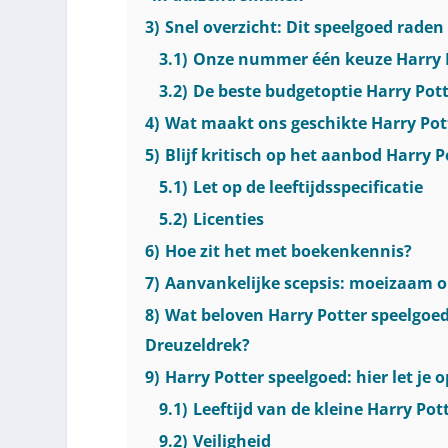
3)
Snel overzicht: Dit speelgoed raden
3.1)
Onze nummer één keuze Harry Po
3.2)
De beste budgetoptie Harry Pot
4)
Wat maakt ons geschikte Harry Pot
5)
Blijf kritisch op het aanbod Harry 
5.1)
Let op de leeftijdsspecificatie
5.2)
Licenties
6)
Hoe zit het met boekenkennis?
7)
Aanvankelijke scepsis: moeizaam o
8)
Wat beloven Harry Potter speelgoe
Dreuzeldrek?
9)
Harry Potter speelgoed: hier let je 
9.1)
Leeftijd van de kleine Harry Pot
9.2)
Veiligheid