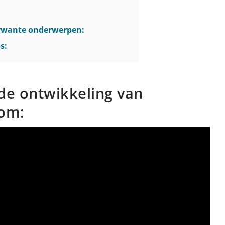
erwante onderwerpen:
s:
 de ontwikkeling van
rom: