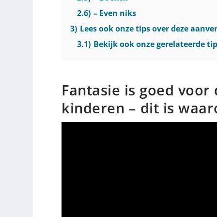
2.6)
– Even niks
3)
Lees ook onze tips over deze aanv
3.1)
Bekijk ook onze gerelateerde tip
Fantasie is goed voor
kinderen – dit is waa