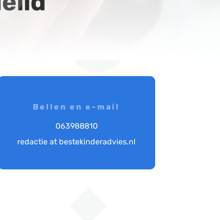
elid
Bellen en e-mail
063988810
redactie at bestekinderadvies.nl