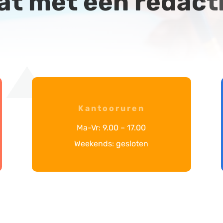
at met een redacti
Kantooruren
Ma-Vr: 9.00 – 17.00
Weekends: gesloten