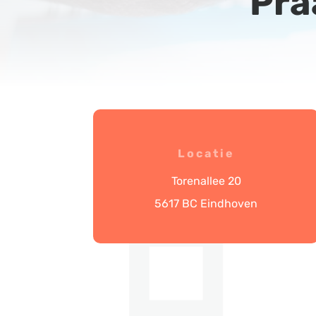
Pra
Locatie
Torenallee 20
5617 BC Eindhoven