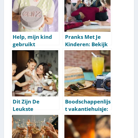
Help, mijn kind
Pranks Met Je
gebruikt
Kinderen: Bekijk
straattaal
De Leukste
[Overzicht]
Kinder-Pranks
Dit Zijn De
Boodschappenlijs
Leukste
t vakantiehuisje:
Familievlogs Om
zorg voor deze
Te Volgen
spullen
[Praktische