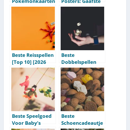
Pokémonkaarten
Posters: Gaafste
Om Te Kopen:
Aanraders [Top
Onze
10]
Aanbevelingen
[Getest] [2026]
Beste Reisspellen
Beste
[Top 10] [2026
Dobbelspellen
Update]
Die Wij Aanraden:
Getest [Top 10]
Beste Speelgoed
Beste
Voor Baby’s
Schoencadeautje
Onder 1 Jaar [Top
s Per Leeftijd &