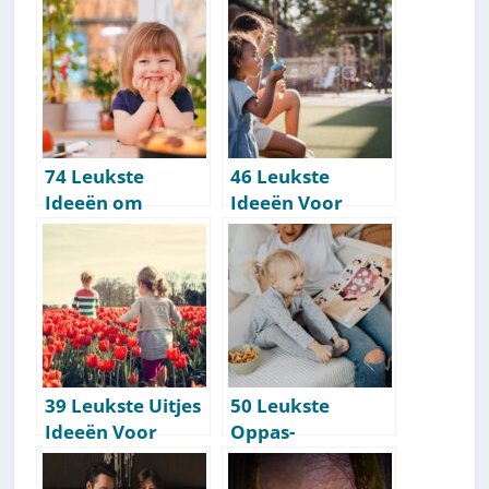
10]
Prijsklasse
[Ideeën&
Inspiratie]
74 Leukste
46 Leukste
Ideeën om
Ideeën Voor
Binnen Te Doen
Buiten Met
Met Kinderen
Kinderen
[Activiteitenlijst]
[Activiteitenlijst]
39 Leukste Uitjes
50 Leukste
Ideeën Voor
Oppas-
Kinderen
Activiteiten Om
[Activiteitenlijst]
Te Doen Met