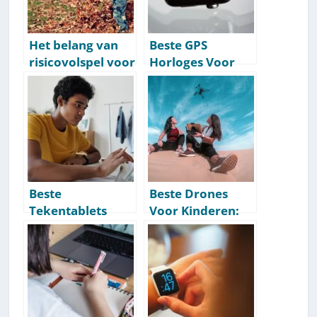
Het belang van
Beste GPS
risicovolspel voor
Horloges Voor
kinderen [Tips &
Kinderen: Onze
Voordelen]
Aanbevelingen
[Getest] [2026]
Beste
Beste Drones
Tekentablets
Voor Kinderen:
Voor Kinderen:
Onze
Onze
Aanbevelingen
Aanbevelingen
[Getest] [2026]
[Getest] [2026]