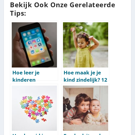
Bekijk Ook Onze Gerelateerde
Tips:
Hoe leer je
Hoe maak je je
kinderen
kind zindelijk? 12
verstandig
zindelijkheidstrai
omgaan met
ning-tips
social media?
[Handige Tips]