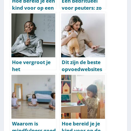
Hoe bereid je een
Een bedritueel
kind voor op een
voor peuters: zo
scheiding? [7 tips]
doe je dat [Tips &
Stappen]
Hoe vergroot je
Dit zijn de beste
het
opvoedwebsites
zelfvertrouwen
& mamablogs
van een kind? 15
van Nederland
tips & oefeningen
[Top 50]
Waarom is
Hoe bereid je je
mindfulness goed
kind voor op de