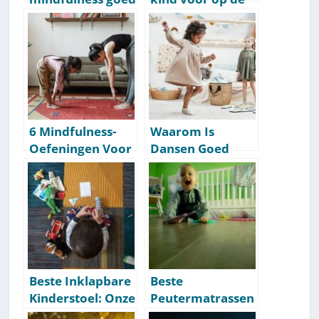
voor kinderen? [6
kinderopvang? [5
bewezen
slimme tips]
voordelen]
6 Mindfulness-
Waarom Is
Oefeningen Voor
Dansen Goed
Kinderen [Tekst]
Voor Kinderen? 6
[Snel & Direct
Bewezen
Toepasbaar]
Redenen
(Verrassend!)
Beste Inklapbare
Beste
Kinderstoel: Onze
Peutermatrassen
Aanbevelingen
: Onze