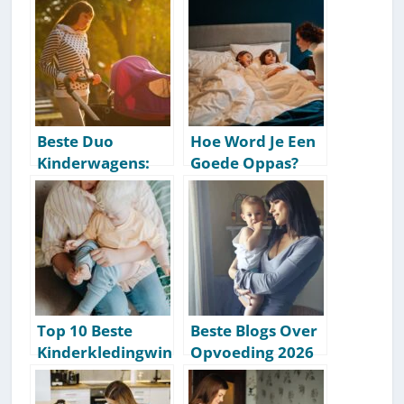
[Getest] [2026]
Aanbevelingen
[Getest] [2026]
Beste Duo
Hoe Word Je Een
Kinderwagens:
Goede Oppas?
Onze
[Tips & Tricks]
Aanbevelingen
[Getest] [2026]
Top 10 Beste
Beste Blogs Over
Kinderkledingwin
Opvoeding 2026
kels Van
[Deze Moet Je
Nederland
Volgen]