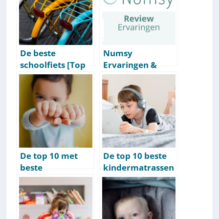
[Bizarre
Patronen]
De beste
Numsy
schoolfiets [Top
Ervaringen &
10 Getest] [2026
Review 2026 [De
Update]
Moeite Waard?]
De top 10 met
De top 10 beste
beste
kindermatrassen
drinkflessen voor
[2026]
kinderen