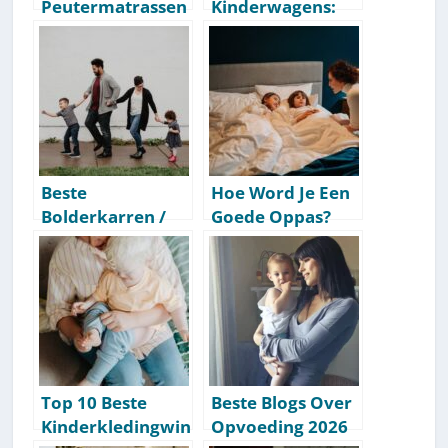
Peutermatrassen
Kinderwagens:
: Onze
Onze
Aanbevelingen
Aanbevelingen
[Getest] [2026]
[Getest] [2026]
Beste
Hoe Word Je Een
Bolderkarren /
Goede Oppas?
Bolderwagens:
[Tips & Tricks]
Onze
Aanbevelingen
[Getest] [2026]
Top 10 Beste
Beste Blogs Over
Kinderkledingwin
Opvoeding 2026