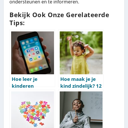
ondersteunen en te informeren.
Bekijk Ook Onze Gerelateerde
Tips:
Hoe leer je
Hoe maak je je
kinderen
kind zindelijk? 12
verstandig
zindelijkheidstrai
omgaan met
ning-tips
social media?
[Handige Tips]