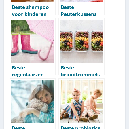
Beste shampoo
Beste
voor kinderen
Peuterkussens
[Top 10] [2026]
[Top 10] [2026]
Beste
Beste
regenlaarzen
broodtrommels
voor kinderen
voor kinderen
[Top 10] [2026]
[Top 10] [2026]
Beste
Beste probiotica