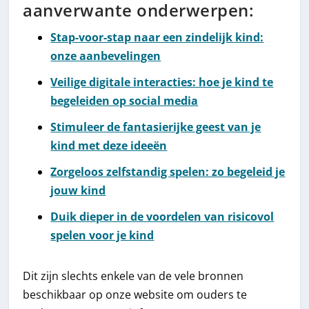
aanverwante onderwerpen:
Stap-voor-stap naar een zindelijk kind:
onze aanbevelingen
Veilige digitale interacties: hoe je kind te
begeleiden op social media
Stimuleer de fantasierijke geest van je
kind met deze ideeën
Zorgeloos zelfstandig spelen: zo begeleid je
jouw kind
Duik dieper in de voordelen van risicovol
spelen voor je kind
Dit zijn slechts enkele van de vele bronnen
beschikbaar op onze website om ouders te