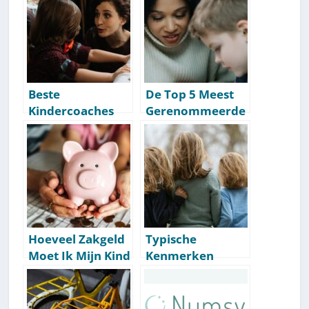
Beste
De Top 5 Meest
Kindercoaches
Gerenommeerde
Van Nederland
Kinder-Experts
[Top 10]
Van Nederland
Hoeveel Zakgeld
Typische
Moet Ik Mijn Kind
Kenmerken
Geven? [Doe
Jongste,
Dit…]
Middelste &
Oudste Kind