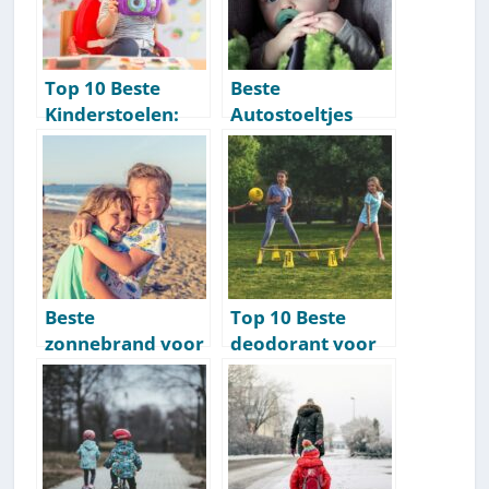
Top 10 Beste
Beste
Kinderstoelen:
Autostoeltjes
Best Getest [2026]
Voor Kinderen
[Top 10 Maxi
Cosi’s] [2026]
Beste
Top 10 Beste
zonnebrand voor
deodorant voor
kinderen [Top 10
kinderen &
kids-zonnespray]
jongvolwassenen
[2026]