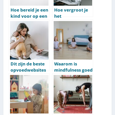
Hoe bereid je een
Hoe vergroot je
kind voor op een
het
scheiding? [7 tips]
zelfvertrouwen
van een kind? 15
tips & oefeningen
Dit zijn de beste
Waarom is
opvoedwebsites
mindfulness goed
& mamablogs
voor kinderen? [6
van Nederland
bewezen
[Top 50]
voordelen]