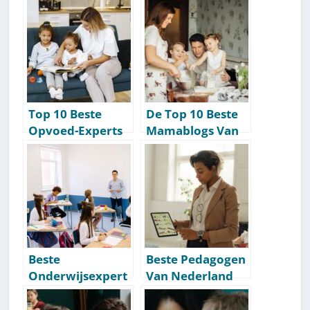
kels Van
[Deze Moet Je
Nederland
Volgen]
Top 10 Beste
De Top 10 Beste
Opvoed-Experts
Mamablogs Van
Van Nederland
Nederland: Deze
[2026]
Moet Je Volgen
Beste
Beste Pedagogen
Onderwijsexpert
Van Nederland
s Van Nederland
[Top 10]
[Top 5]