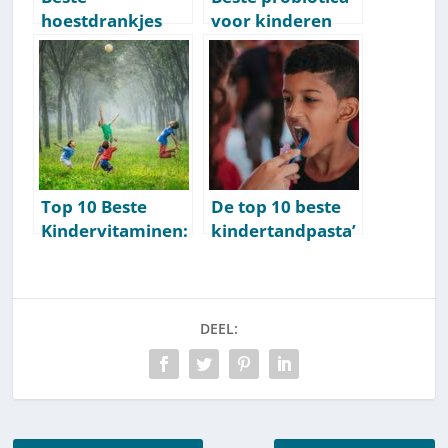
hoestdrankjes
voor kinderen
voor kinderen
[Top 10] [2026]
[Top 10] [2026]
Top 10 Beste
De top 10 beste
Kindervitaminen:
kindertandpasta’
Deze Zijn
s [2026]
Essentieel [2026]
DEEL: