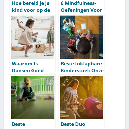
Hoe bereid je je
6 Mindfulness-
kind voor op de
Oefeningen Voor
kinderopvang? [5
Kinderen [Tekst]
slimme tips]
[Snel & Direct
Toepasbaar]
Waarom Is
Beste Inklapbare
Dansen Goed
Kinderstoel: Onze
Voor Kinderen? 6
Aanbevelingen
Bewezen
[Getest] [2026]
Redenen
(Verrassend!)
Beste
Beste Duo