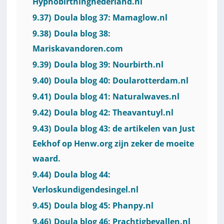
Hypnobirthingnederland.nl
9.37)
Doula blog 37: Mamaglow.nl
9.38)
Doula blog 38:
Mariskavandoren.com
9.39)
Doula blog 39: Nourbirth.nl
9.40)
Doula blog 40: Doularotterdam.nl
9.41)
Doula blog 41: Naturalwaves.nl
9.42)
Doula blog 42: Theavantuyl.nl
9.43)
Doula blog 43: de artikelen van Just
Eekhof op Henw.org zijn zeker de moeite
waard.
9.44)
Doula blog 44:
Verloskundigendesingel.nl
9.45)
Doula blog 45: Phanpy.nl
9.46)
Doula blog 46: Prachtigbevallen.nl