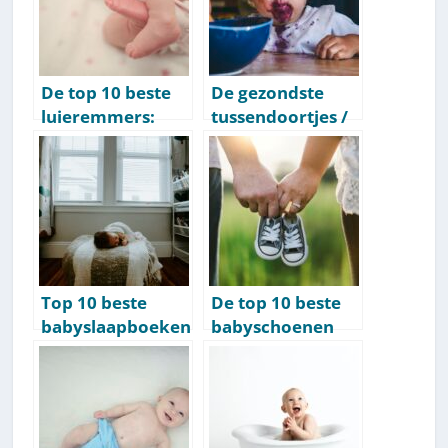
De top 10 beste
De gezondste
luieremmers:
tussendoortjes /
deze raden wij
snacks voor je
aan
baby & dreumes
[overzicht]
Top 10 beste
De top 10 beste
babyslaapboeken
babyschoenen
: hiermee slaapt
[2026 update]
je baby makkelijk