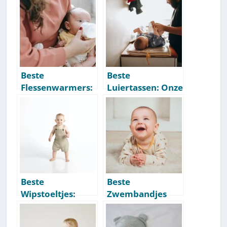
50]
Nederland [2026
Update]
Beste
Beste
Flessenwarmers:
Luiertassen: Onze
Onze
Aanbevelingen
Aanbevelingen
[Getest] [2026]
[Getest] [2026]
Beste
Beste
Wipstoeltjes:
Zwembandjes
Onze
Voor Baby’s:
Aanbevelingen
Onze