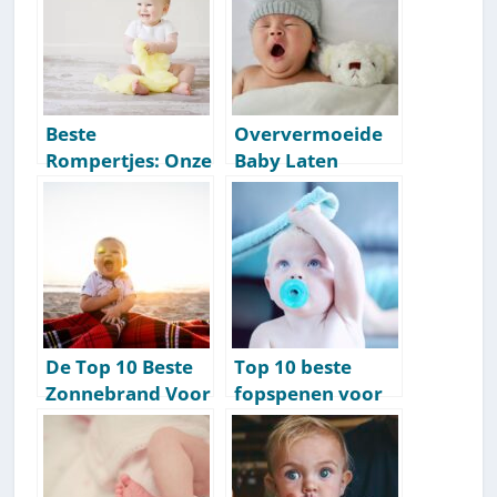
[Getest] [2026]
Aanbevelingen
[Getest] [2026]
Beste
Oververmoeide
Rompertjes: Onze
Baby Laten
Aanbevelingen
Slapen (Overdag
[Getest] [2026]
& ‘S Nachts) [11
Tips]
De Top 10 Beste
Top 10 beste
Zonnebrand Voor
fopspenen voor
Je Baby [2026
je baby: kooptips
Onderzoek]